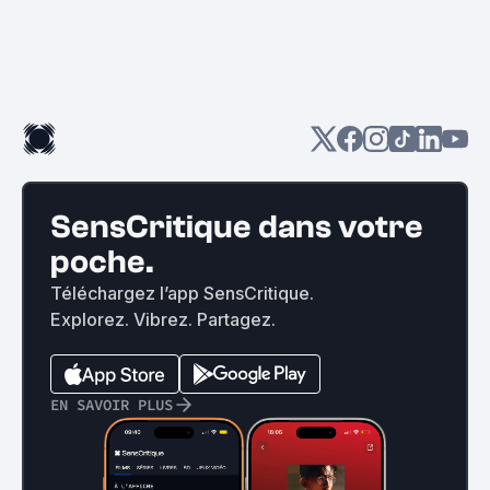
SensCritique dans votre
poche.
Téléchargez l’app SensCritique.
Explorez. Vibrez. Partagez.
EN SAVOIR PLUS