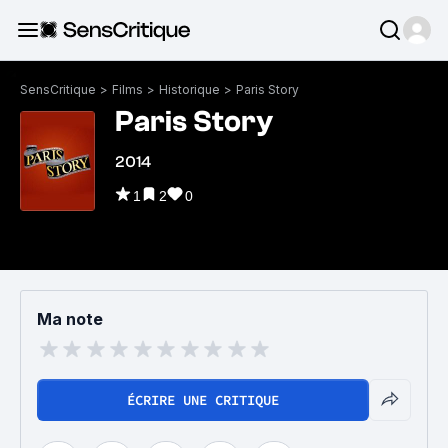
SensCritique
>
Films
>
Historique
>
Paris Story
Paris Story
2014
1
2
0
Ma note
ÉCRIRE UNE CRITIQUE