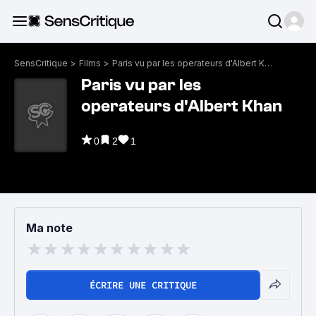
SensCritique
>
Films
>
Paris vu par les operateurs d'Albert Khan
Paris vu par les
operateurs d'Albert Khan
0
2
1
Ma note
ÉCRIRE UNE CRITIQUE