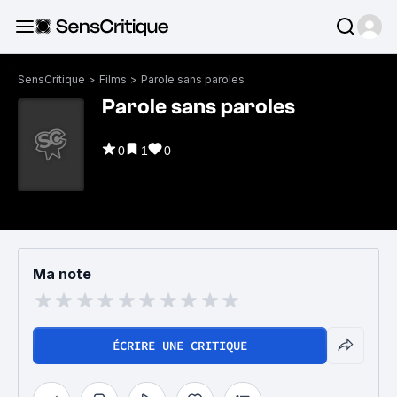
SensCritique
>
Films
>
Parole sans paroles
Parole sans paroles
0
1
0
Ma note
ÉCRIRE UNE CRITIQUE