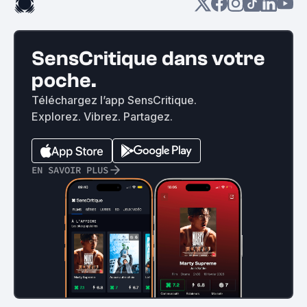
SensCritique dans votre
poche.
Téléchargez l’app SensCritique.
Explorez. Vibrez. Partagez.
EN SAVOIR PLUS