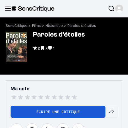
SensCritique
>
Films
>
Historique
>
Paroles d'étoiles
Paroles d'étoiles
0
3
1
Ma note
ÉCRIRE UNE CRITIQUE