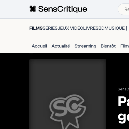
FILMS
SÉRIES
JEUX VIDÉO
LIVRES
BD
MUSIQUE
Accueil
Actualité
Streaming
Bientôt
Fil
SensCr
P
g