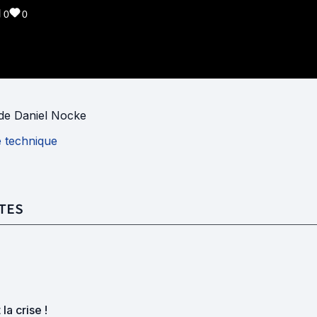
0
0
de
Daniel Nocke
e technique
TES
 la crise !