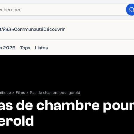
L'Édito
Communauté
Découvrir
ms 2026
Tops
Listes
itique
>
Films
>
Pas de chambre pour gerold
as de chambre pou
erold