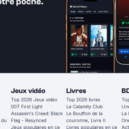
otre poche.
Jeux vidéo
Livres
B
Top 2026 Jeux vidéo
Top 2026 livres
To
007 First Light
Le Calamity Club
Une
Assassin's Creed: Black
Le Bouffon de la
La 
 du
Flag - Resynced
couronne, Livre II
One
Jeux populaires en ce
Livres populaires en ce
Act