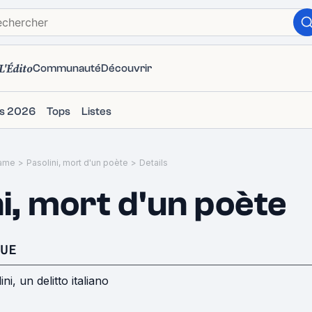
L'Édito
Communauté
Découvrir
ms 2026
Tops
Listes
ame
>
Pasolini, mort d'un poète
>
Details
ni, mort d'un poète
UE
ini, un delitto italiano