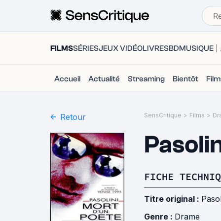
FILMS
SÉRIES
JEUX VIDÉO
LIVRES
BD
MUSIQUE
Accueil
Actualité
Streaming
Bientôt
Fil
SensCritique
>
Films
>
Dr
Retour
Pasoli
FICHE TECHNIQ
Titre original :
Pasol
Genre :
Drame