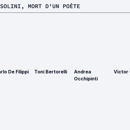
SOLINI, MORT D'UN POÈTE
rlo De Filippi
Toni Bertorelli
Andrea
Victor
Occhipinti