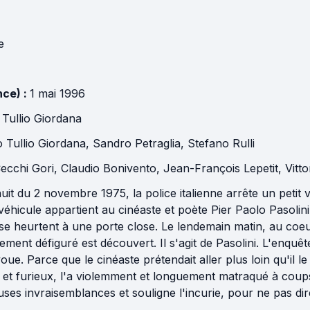
ie
nce) :
1 mai 1996
Tullio Giordana
 Tullio Giordana
,
Sandro Petraglia
,
Stefano Rulli
Cecchi Gori
,
Claudio Bonivento
,
Jean-François Lepetit
,
Vitt
uit du 2 novembre 1975, la police italienne arrête un petit 
 véhicule appartient au cinéaste et poète Pier Paolo Pasolini
s se heurtent à une porte close. Le lendemain matin, au coeu
ent défiguré est découvert. Il s'agit de Pasolini. L'enqu
oue. Parce que le cinéaste prétendait aller plus loin qu'il l
 et furieux, l'a violemment et longuement matraqué à coup
ses invraisemblances et souligne l'incurie, pour ne pas dire