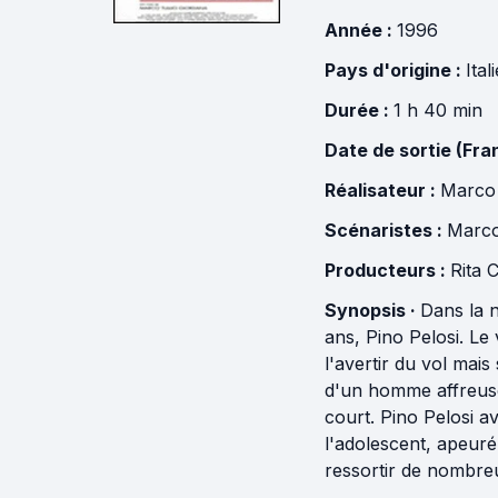
Année :
1996
Pays d'origine :
Ital
Durée :
1 h 40 min
Date de sortie (Fra
Réalisateur :
Marco 
Scénaristes :
Marco
Producteurs :
Rita 
Synopsis ·
Dans la n
ans, Pino Pelosi. Le
l'avertir du vol mai
d'un homme affreusem
court. Pino Pelosi av
l'adolescent, apeuré
ressortir de nombreu