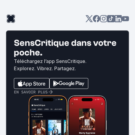
SensCritique dans votre
poche.
Téléchargez l’app SensCritique.
Explorez. Vibrez. Partagez.
EN SAVOIR PLUS