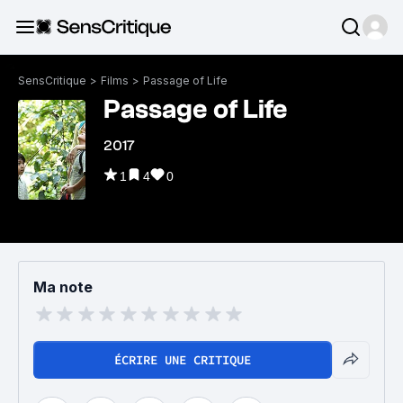
SensCritique
>
Films
>
Passage of Life
Passage of Life
2017
1
4
0
Ma note
ÉCRIRE UNE CRITIQUE