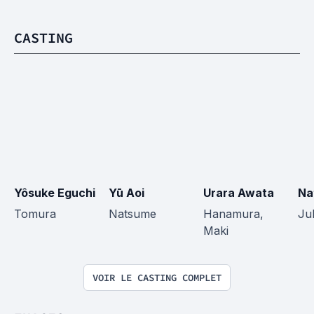
CASTING
Yôsuke Eguchi
Yū Aoi
Urara Awata
Na
Tomura
Natsume
Hanamura, 
Jul
Maki
VOIR LE CASTING COMPLET