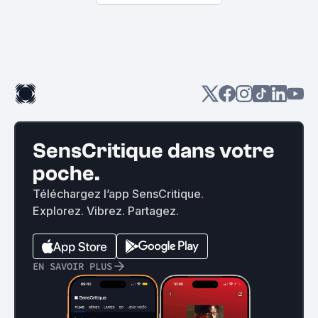
SensCritique dans votre
poche.
Téléchargez l’app SensCritique.
Explorez. Vibrez. Partagez.
EN SAVOIR PLUS