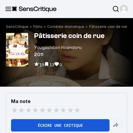
SensCritique
>
Films
>
Comédie dramatique
>
Pâtisserie coin de rue
Pâtisserie coin de rue
Yougashiten Koandoru
2011
19
13
0
Ma note
ÉCRIRE UNE CRITIQUE