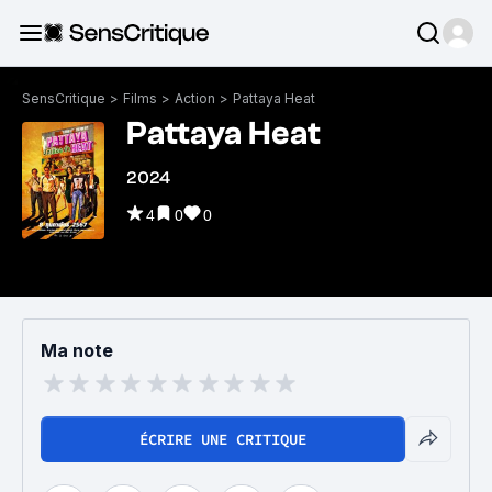
SensCritique
>
Films
>
Action
>
Pattaya Heat
Pattaya Heat
2024
4
0
0
Ma note
ÉCRIRE UNE CRITIQUE