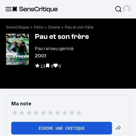
SensCritique
>
Films
>
Drame
>
Pau et son frère
Pau et son frère
Pau i el seu germà
2001
13
9
0
Ma note
ÉCRIRE UNE CRITIQUE