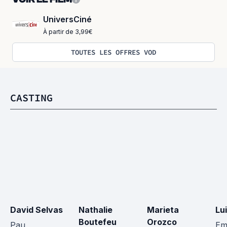
UniversCiné
À partir de 3,99€
TOUTES LES OFFRES VOD
CASTING
David Selvas
Nathalie 
Marieta 
Lu
Boutefeu
Orozco
Pau
Emi