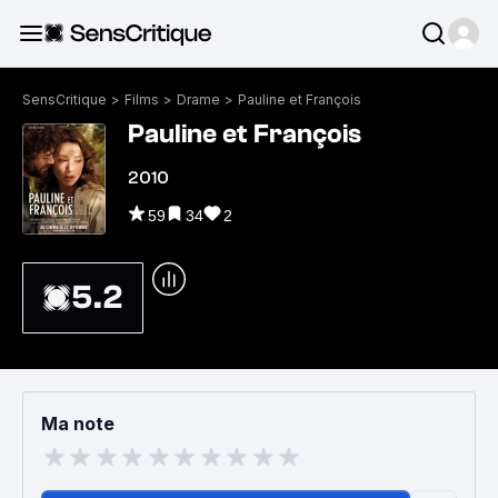
SensCritique
>
Films
>
Drame
>
Pauline et François
Pauline et François
2010
59
34
2
5.2
Ma note