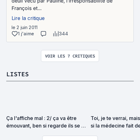
deuil vécu par Pauline, l'irresponsabilité de
François et...
Lire la critique
le 2 juin 2011
1 j'aime
344
VOIR LES 7 CRITIQUES
LISTES
Ça l'affiche mal : 2/ ça va être 
Toi, je te verrai, mai
émouvant, ben si regarde ils se 
si la médecine fait de
touchent le front
progrès et permet de