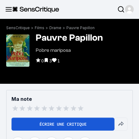
SensCritique
>
Films
>
Drame
>
Pauvre Papillon
Pauvre Papillon
Pobre mariposa
0
3
1
Ma note
ÉCRIRE UNE CRITIQUE