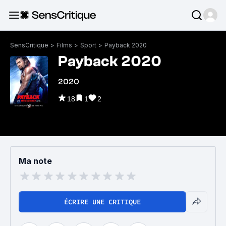
SensCritique
>
Films
>
Sport
>
Payback 2020
Payback 2020
2020
18
1
2
Ma note
ÉCRIRE UNE CRITIQUE