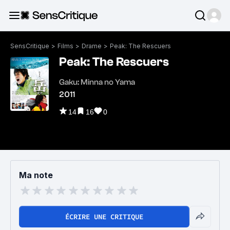
SensCritique
>
Films
>
Drame
>
Peak: The Rescuers
Peak: The Rescuers
Gaku: Minna no Yama
2011
14
16
0
Ma note
ÉCRIRE UNE CRITIQUE