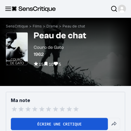
SensCritique
>
Films
>
Drame
>
Peau de chat
Peau de chat
Couro de Gato
1962
15
10
5
Ma note
ÉCRIRE UNE CRITIQUE