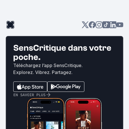
SensCritique dans votre
poche.
Téléchargez l’app SensCritique.
Explorez. Vibrez. Partagez.
EN SAVOIR PLUS