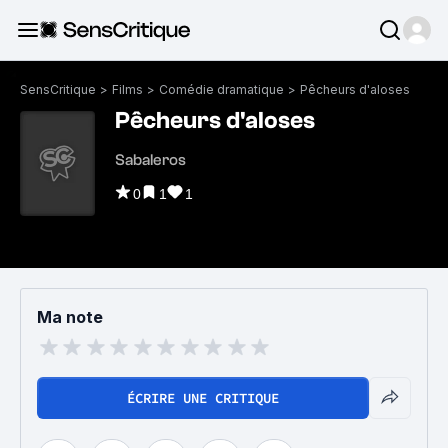
SensCritique
>
Films
>
Comédie dramatique
>
Pêcheurs d'aloses
Pêcheurs d'aloses
Sabaleros
0
1
1
Ma note
ÉCRIRE UNE CRITIQUE