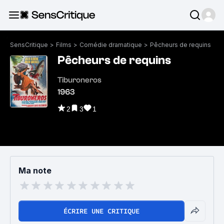
SensCritique
>
Films
>
Comédie dramatique
>
Pêcheurs de requins
Pêcheurs de requins
Tiburoneros
1963
2
3
1
Ma note
ÉCRIRE UNE CRITIQUE