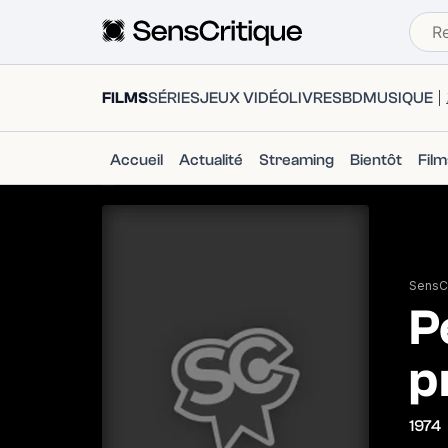
FILMS
SÉRIES
JEUX VIDÉO
LIVRES
BD
MUSIQUE
Accueil
Actualité
Streaming
Bientôt
Fil
SensCr
P
p
1974