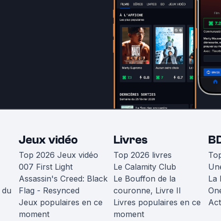
Jeux vidéo
Livres
B
Top 2026 Jeux vidéo
Top 2026 livres
To
007 First Light
Le Calamity Club
Une
Assassin's Creed: Black
Le Bouffon de la
La 
 du
Flag - Resynced
couronne, Livre II
One
Jeux populaires en ce
Livres populaires en ce
Act
moment
moment