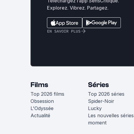
Téléchargez l’app SensCritique.
Explorez. Vibrez. Partagez.
EN SAVOIR PLUS
Films
Séries
Top 2026 films
Top 2026 séries
Obsession
Spider-Noir
L'Odyssée
Lucky
Actualité
Les nouvelles séries
moment