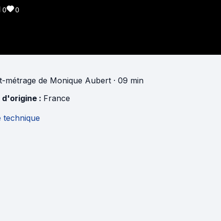
0
0
t-métrage
de
Monique Aubert
· 09 min
 d'origine :
France
e technique