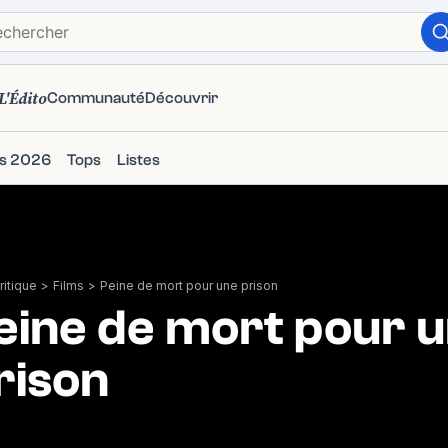
L'Édito
Communauté
Découvrir
ms 2026
Tops
Listes
itique
>
Films
>
Peine de mort pour une prison
eine de mort pour 
rison