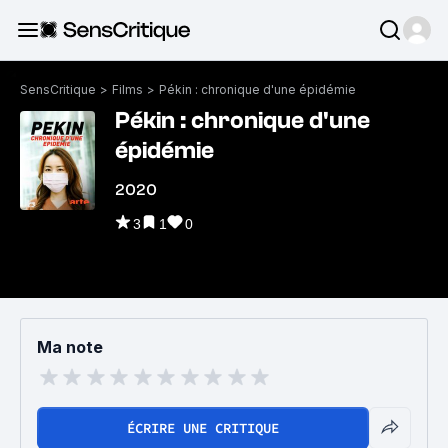
SensCritique
>
Films
>
Pékin : chronique d'une épidémie
Pékin : chronique d'une
épidémie
2020
3
1
0
Ma note
ÉCRIRE UNE CRITIQUE