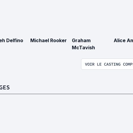
eh Delfino
Michael Rooker
Graham
Alice A
McTavish
VOIR LE CASTING COMP
GES