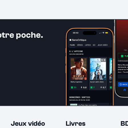
otre poche.
Jeux vidéo
Livres
B