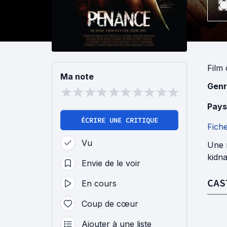
Film
Ma note
Genr
Pays
ÉCRIRE UNE CRITIQUE
Fich
Vu
Une m
kidn
Envie de le voir
CAS
En cours
Coup de cœur
Ajouter à une liste