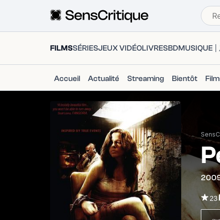
FILMS
SÉRIES
JEUX VIDÉO
LIVRES
BD
MUSIQUE
Accueil
Actualité
Streaming
Bientôt
Fil
SensCr
P
200
23