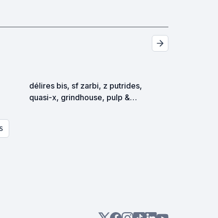
délires bis, sf zarbi, z putrides,
quasi-x, grindhouse, pulp &
exploitation en tous genres
S