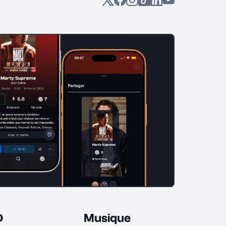
D
Musique