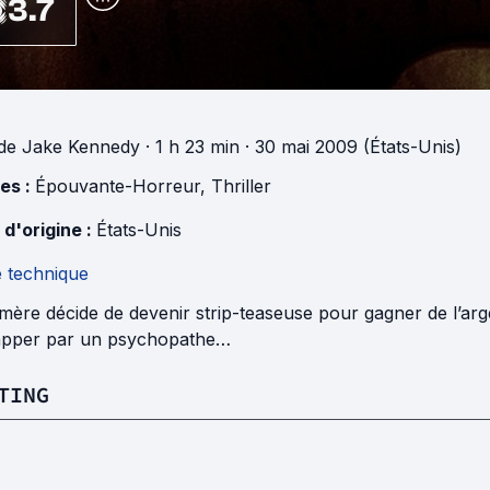
3.7
de
Jake Kennedy
· 1 h 23 min
· 30 mai 2009 (États-Unis)
es :
Épouvante-Horreur
,
Thriller
 d'origine :
États-Unis
e technique
ère décide de devenir strip-teaseuse pour gagner de l’arg
apper par un psychopathe…
TING