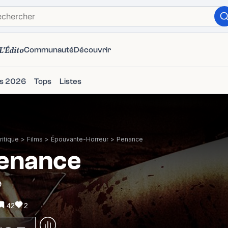
L'Édito
Communauté
Découvrir
ms 2026
Tops
Listes
itique
>
Films
>
Épouvante-Horreur
>
Penance
enance
9
42
2