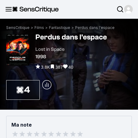
SensCritique
>
Films
>
Fantastique
>
Perdus dans l'espace
Perdus dans l'espace
Lost in Space
1998
3.8K
387
40
4
Ma note