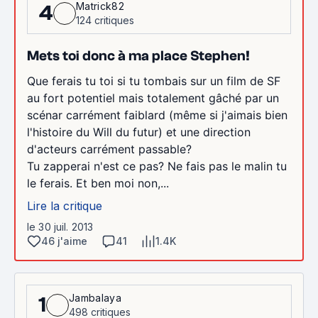
Matrick82
4
124 critiques
Mets toi donc à ma place Stephen!
Que ferais tu toi si tu tombais sur un film de SF
au fort potentiel mais totalement gâché par un
scénar carrément faiblard (même si j'aimais bien
l'histoire du Will du futur) et une direction
d'acteurs carrément passable?
Tu zapperai n'est ce pas? Ne fais pas le malin tu
le ferais. Et ben moi non,...
Lire la critique
le 30 juil. 2013
46 j'aime
41
1.4K
Jambalaya
1
498 critiques