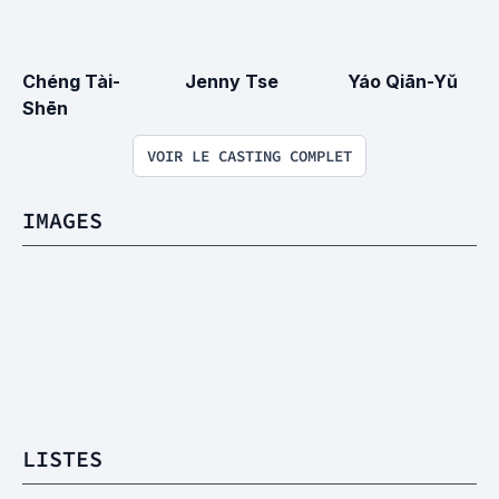
Chéng Tài-
Jenny Tse
Yáo Qiān-Yǔ
Shēn
VOIR LE CASTING COMPLET
IMAGES
LISTES