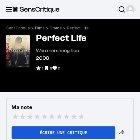
SensCritique
>
Films
>
Drame
>
Perfect Life
Perfect Life
Wan mei sheng huo
2008
1
6
0
Ma note
ÉCRIRE UNE CRITIQUE