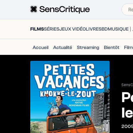
FILMS
SÉRIES
JEUX VIDÉO
LIVRES
BD
MUSIQUE
Accueil
Actualité
Streaming
Bientôt
Fil
SensCr
P
l
200