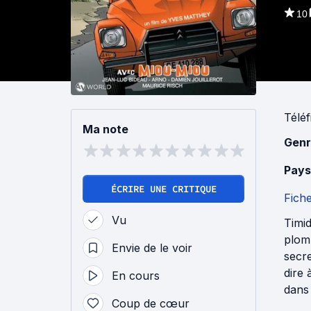
10
Téléf
Ma note
Genr
Pays
ÉCRIRE UNE CRITIQUE
Fich
Vu
Timid
plomb
Envie de le voir
secre
dire 
En cours
dans 
Coup de cœur