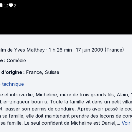
12
2
ilm
de
Yves Matthey
· 1 h 26 min
· 17 juin 2009 (France)
e :
Comédie
 d'origine :
France
,
Suisse
e technique
e et introvertie, Micheline, mère de trois grands fils, Alain
ier-zingueur bourru. Toute la famille vit dans un petit vil
t, passer son permis de conduire. Après avoir passé le cod
à sa famille, elle doit maintenant prendre des leçons de con
sa famille. Le seul confident de Micheline est Daniel,...
Voir