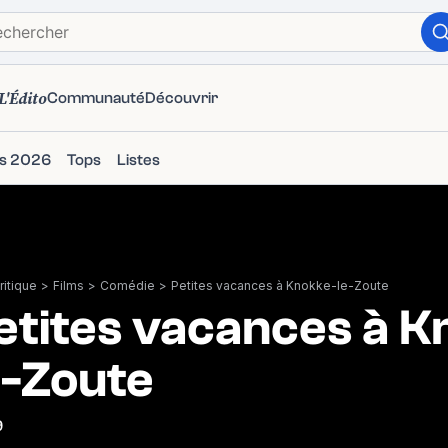
L'Édito
Communauté
Découvrir
ms 2026
Tops
Listes
itique
>
Films
>
Comédie
>
Petites vacances à Knokke-le-Zoute
etites vacances à K
e-Zoute
9