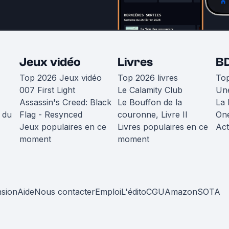
Jeux vidéo
Livres
B
Top 2026 Jeux vidéo
Top 2026 livres
To
007 First Light
Le Calamity Club
Une
Assassin's Creed: Black
Le Bouffon de la
La 
 du
Flag - Resynced
couronne, Livre II
One
Jeux populaires en ce
Livres populaires en ce
Act
moment
moment
nsion
Aide
Nous contacter
Emploi
L'édito
CGU
Amazon
SOTA