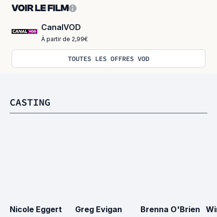
VOIR LE FILM
CanalVOD
À partir de 2,99€
TOUTES LES OFFRES VOD
CASTING
Nicole Eggert
Greg Evigan
Brenna O'Brien
Wi