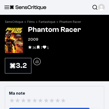
SensCritique
>
Films
>
Fantastique
>
Phantom Racer
Phantom Racer
2009
36
7
1
3.2
Ma note