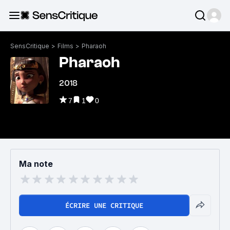
SensCritique
>
Films
>
Pharaoh
Pharaoh
2018
7
1
0
Ma note
ÉCRIRE UNE CRITIQUE