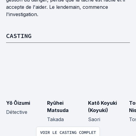
accepte de l'aider. Le lendemain, commence
l'investigation.
CASTING
Yō Ōizumi
Ryûhei 
Katō Koyuki 
To
Matsuda
(Koyuki)
Ni
Détective
Takada
Saori
To
VOIR LE CASTING COMPLET