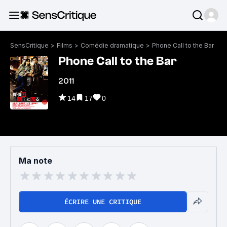
SensCritique
>
Films
>
Comédie dramatique
>
Phone Call to the Bar
Phone Call to the Bar
2011
14
17
0
Ma note
ÉCRIRE UNE CRITIQUE