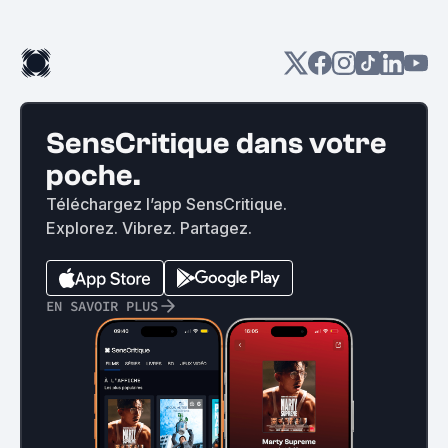
SensCritique dans votre
poche.
Téléchargez l’app SensCritique.
Explorez. Vibrez. Partagez.
EN SAVOIR PLUS