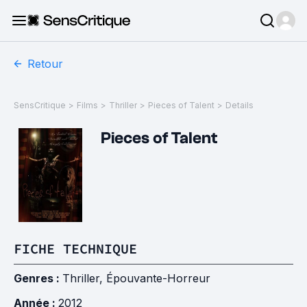
Retour
SensCritique
>
Films
>
Thriller
>
Pieces of Talent
>
Details
Pieces of Talent
FICHE TECHNIQUE
Genres :
Thriller
,
Épouvante-Horreur
Année :
2012