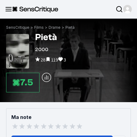
SensCritique
>
Films
>
Drame
>
Pietà
Pietà
2000
28
119
3
7.5
Ma note