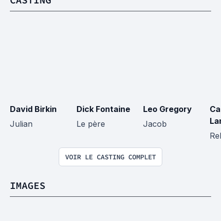
David Birkin
Dick Fontaine
Leo Gregory
Ca
La
Julian
Le père
Jacob
Re
VOIR LE CASTING COMPLET
IMAGES