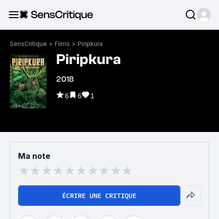
SensCritique
>
Films
>
Piripkura
Piripkura
2018
6
6
1
Ma note
ÉCRIRE UNE CRITIQUE