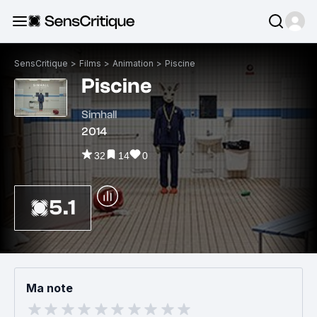
SensCritique
>
Films
>
Animation
>
Piscine
Piscine
Simhall
2014
32
14
0
5.1
Ma note