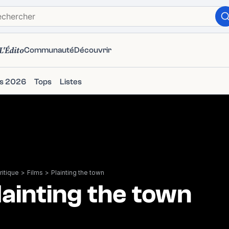
L'Édito
Communauté
Découvrir
ms 2026
Tops
Listes
itique
>
Films
>
Plainting the town
lainting the town