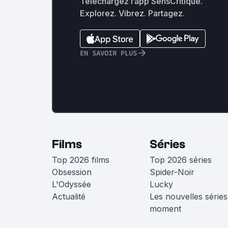
Téléchargez l’app SensCritique.
Explorez. Vibrez. Partagez.
EN SAVOIR PLUS
Films
Séries
Top 2026 films
Top 2026 séries
Obsession
Spider-Noir
L'Odyssée
Lucky
Actualité
Les nouvelles séries
moment