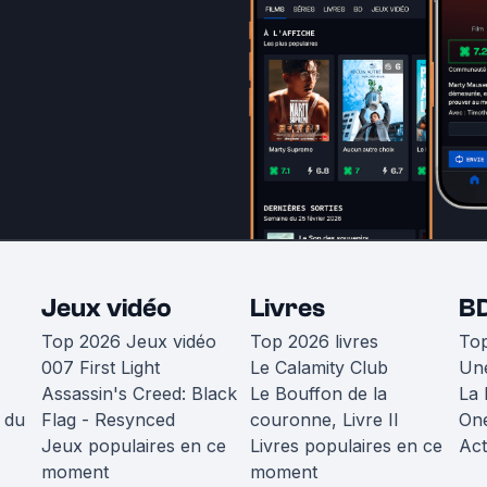
Jeux vidéo
Livres
B
Top 2026 Jeux vidéo
Top 2026 livres
To
007 First Light
Le Calamity Club
Une
Assassin's Creed: Black
Le Bouffon de la
La 
 du
Flag - Resynced
couronne, Livre II
One
Jeux populaires en ce
Livres populaires en ce
Act
moment
moment