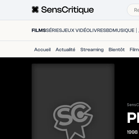
FILMS
SÉRIES
JEUX VIDÉO
LIVRES
BD
MUSIQUE
Accueil
Actualité
Streaming
Bientôt
Fil
SensCr
P
1998