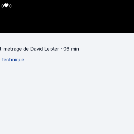
0
0
t-métrage
de
David Leister
· 06 min
e technique