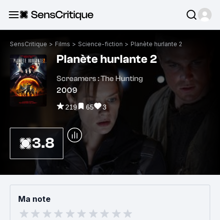
SensCritique
>
Films
>
Science-fiction
>
Planète hurlante 2
Planète hurlante 2
Screamers : The Hunting
2009
219
65
3
3.8
Ma note