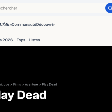
L'Édito
Communauté
Découvrir
ms 2026
Tops
Listes
itique
>
Films
>
Aventure
>
Play Dead
lay Dead