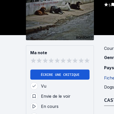
5
Cour
Ma note
Genr
Pays
ÉCRIRE UNE CRITIQUE
Fich
Vu
Dogs
Envie de le voir
CAS
En cours