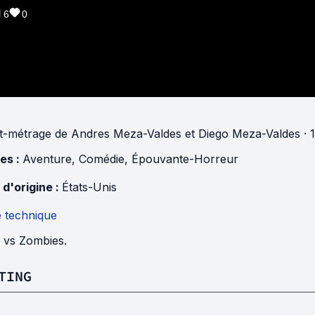
6
0
t-métrage
de
Andres Meza-Valdes
et
Diego Meza-Valdes
· 
es :
Aventure
,
Comédie
,
Épouvante-Horreur
 d'origine :
États-Unis
e technique
 vs Zombies.
TING