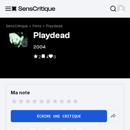
SensCritique
>
Films
>
Playdead
Playdead
2004
2
4
0
Ma note
ÉCRIRE UNE CRITIQUE