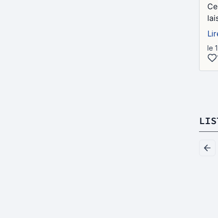
Ce
lai
Lir
le 
LIS