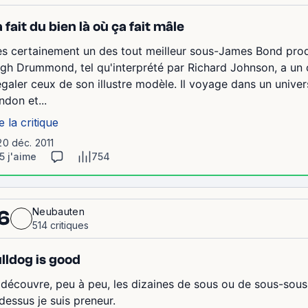
 fait du bien là où ça fait mâle
ès certainement un des tout meilleur sous-James Bond prod
gh Drummond, tel qu'interprété par Richard Johnson, a un c
égaler ceux de son illustre modèle. Il voyage dans un unive
ndon et...
e la critique
20 déc. 2011
5 j'aime
754
Neubauten
6
514 critiques
lldog is good
 découvre, peu à peu, les dizaines de sous ou de sous-sous
dessus je suis preneur.