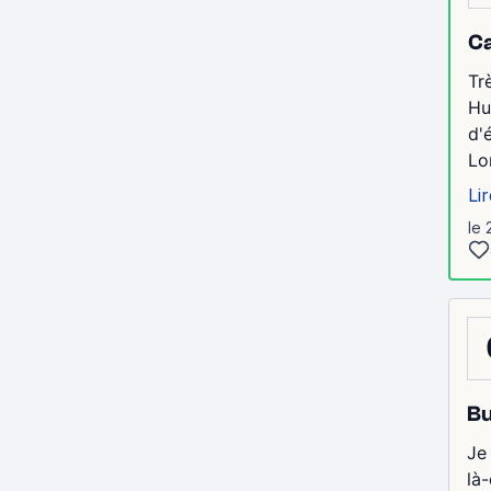
Ca
Tr
Hu
d'
Lo
Lir
le 
Bu
Je
là-