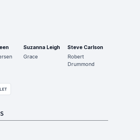
reen
Suzanna Leigh
Steve Carlson
ersen
Grace
Robert
Drummond
LET
S