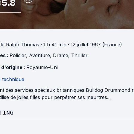
5.8
de
Ralph Thomas
· 1 h 41 min
· 12 juillet 1967 (France)
es :
Policier
,
Aventure
,
Drame
,
Thriller
 d'origine :
Royaume-Uni
e technique
nt des services spéciaux britanniques Bulldog Drummond re
tilise de jolies filles pour perpétrer ses meurtres...
TING