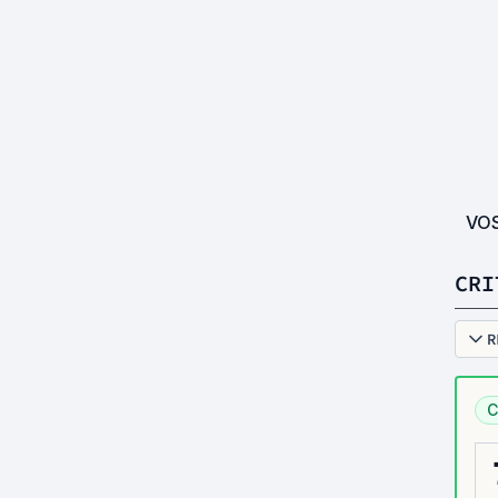
VO
CRI
R
C