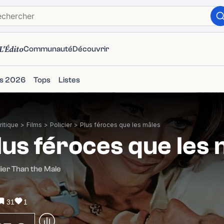
L'Édito
Communauté
Découvrir
ms 2026
Tops
Listes
itique
>
Films
>
Policier
>
Plus féroces que les mâles
lus féroces que les
ier Than the Male
31
1