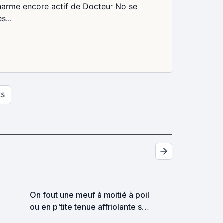
 charme encore actif de Docteur No se
s...
ES
On fout une meuf à moitié à poil
ou en p'tite tenue affriolante sur
la jaquette pour attirer le nigaud