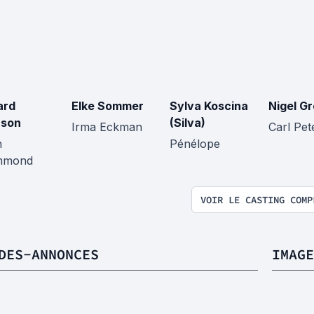
ard
Elke Sommer
Sylva Koscina
Nigel G
nson
(Silva)
Irma Eckman
Carl Pet
h
Pénélope
mmond
VOIR LE CASTING COMP
DES-ANNONCES
IMAGE