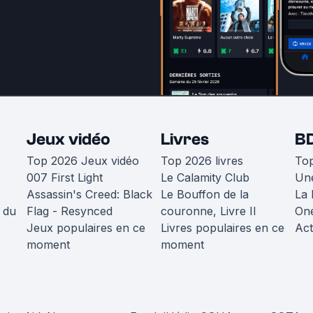
Jeux vidéo
Livres
B
Top 2026 Jeux vidéo
Top 2026 livres
To
007 First Light
Le Calamity Club
Une
Assassin's Creed: Black
Le Bouffon de la
La 
 du
Flag - Resynced
couronne, Livre II
One
Jeux populaires en ce
Livres populaires en ce
Act
moment
moment