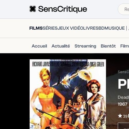
FILMS
SÉRIES
JEUX VIDÉO
LIVRES
BD
MUSIQUE
Accueil
Actualité
Streaming
Bientôt
Fil
SensCr
P
Deadl
1967
39