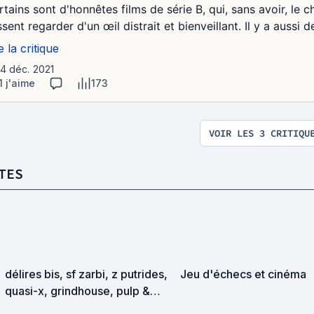
rtains sont d'honnêtes films de série B, qui, sans avoir, le
ssent regarder d'un œil distrait et bienveillant. Il y a aussi de
e la critique
14 déc. 2021
1 j'aime
173
VOIR LES 3 CRITIQU
TES
délires bis, sf zarbi, z putrides,
Jeu d'échecs et cinéma
quasi-x, grindhouse, pulp &
exploitation en tous genres