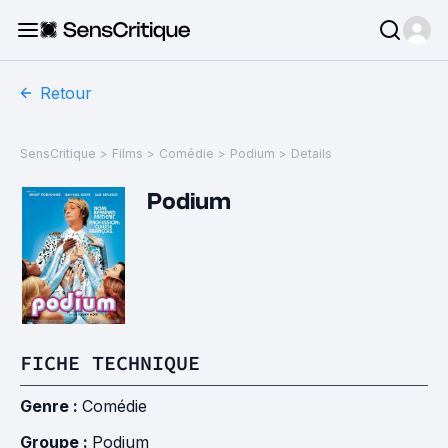
Retour
SensCritique
>
Films
>
Comédie
>
Podium
>
Details
Podium
FICHE TECHNIQUE
Genre :
Comédie
Groupe :
Podium