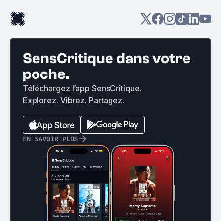
SensCritique dans votre
poche.
Téléchargez l’app SensCritique.
Explorez. Vibrez. Partagez.
EN SAVOIR PLUS