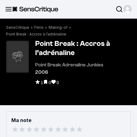
SensCritique
>
Films
>
Making-of
>
Point Break : Accros à l’adrénaline
Point Break : Accros à
l’adrénaline
Point Break: Adrenaline Junkies
2006
1
0
0
Ma note