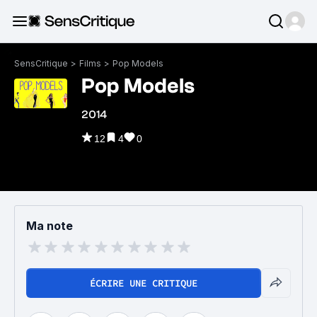
SensCritique
>
Films
>
Pop Models
Pop Models
2014
12
4
0
Ma note
ÉCRIRE UNE CRITIQUE