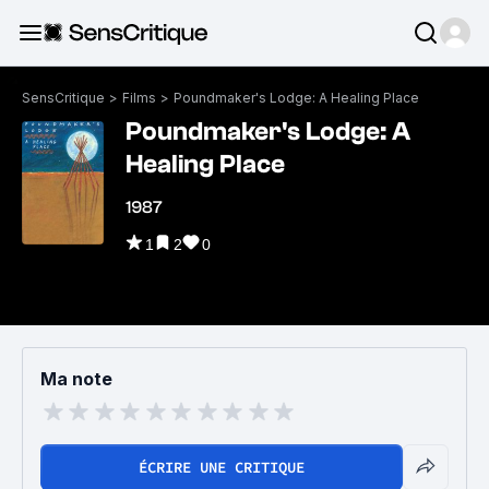
SensCritique
>
Films
>
Poundmaker's Lodge: A Healing Place
Poundmaker's Lodge: A
Healing Place
1987
1
2
0
Ma note
ÉCRIRE UNE CRITIQUE