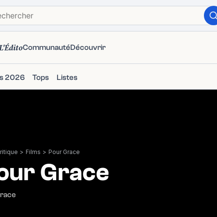
L'Édito
Communauté
Découvrir
ms 2026
Tops
Listes
itique
>
Films
>
Pour Grace
our Grace
Grace