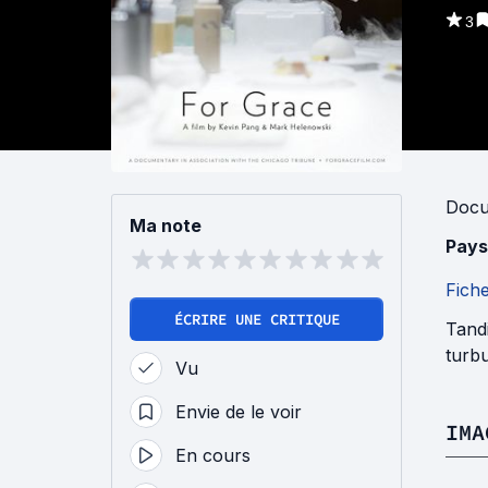
3
Docu
Ma note
Pays
Fich
ÉCRIRE UNE CRITIQUE
Tandi
turbu
Vu
Envie de le voir
IMA
En cours