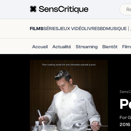
FILMS
SÉRIES
JEUX VIDÉO
LIVRES
BD
MUSIQUE
Accueil
Actualité
Streaming
Bientôt
Fil
SensCr
P
For 
2016