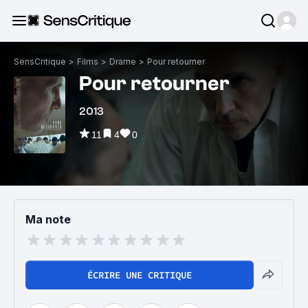
SensCritique
>
Films
>
Drame
>
Pour retourner
Pour retourner
2013
11
4
0
Ma note
ÉCRIRE UNE CRITIQUE