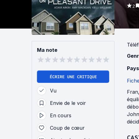
2
Téléf
Ma note
Genr
Pays
ÉCRIRE UNE CRITIQUE
Fich
Vu
Fran
équil
Envie de le voir
débor
John.
En cours
décid
Coup de cœur
CAS