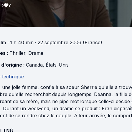
2
0
ilm
· 1 h 40 min
· 22 septembre 2006 (France)
es :
Thriller
,
Drame
 d'origine :
Canada
,
États-Unis
e technique
, une jolie femme, confie à sa soeur Sherrie qu'elle a tro
ibre qu'elle recherchait depuis longtemps. Deanna, la fille
dant de sa mère, mais ne pipe mot lorsque celle-ci décide 
 Durant un week-end, un drame se produit : Fran disparaît 
ent de se rendre chez le couple. A leur arrivée, le compor
TING