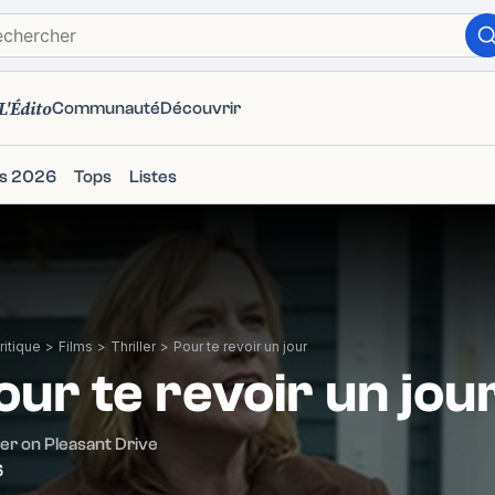
L'Édito
Communauté
Découvrir
ms 2026
Tops
Listes
itique
>
Films
>
Thriller
>
Pour te revoir un jour
our te revoir un jou
r on Pleasant Drive
6