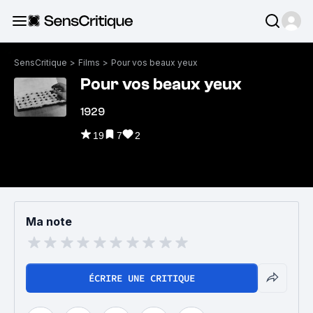
SensCritique
>
Films
>
Pour vos beaux yeux
Pour vos beaux yeux
1929
19
7
2
Ma note
ÉCRIRE UNE CRITIQUE