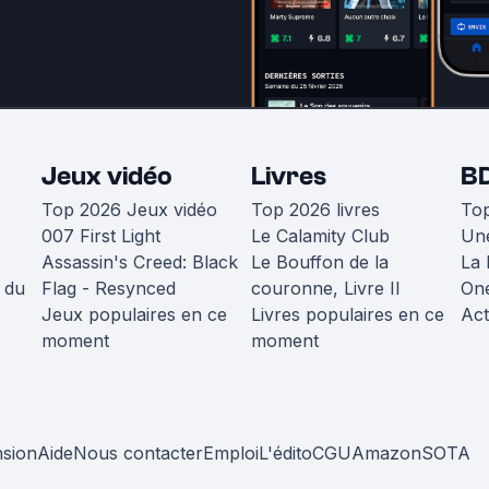
Jeux vidéo
Livres
B
Top 2026 Jeux vidéo
Top 2026 livres
To
007 First Light
Le Calamity Club
Une
Assassin's Creed: Black
Le Bouffon de la
La 
 du
Flag - Resynced
couronne, Livre II
One
Jeux populaires en ce
Livres populaires en ce
Act
moment
moment
nsion
Aide
Nous contacter
Emploi
L'édito
CGU
Amazon
SOTA