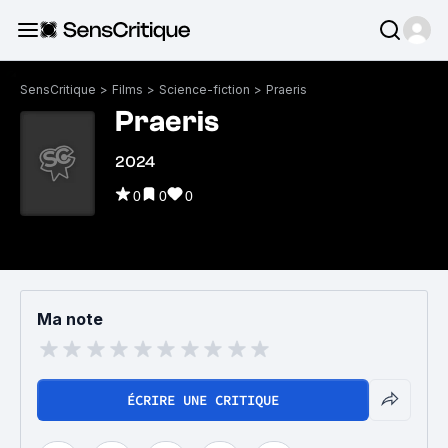
SensCritique
>
Films
>
Science-fiction
>
Praeris
Praeris
2024
0
0
0
Ma note
ÉCRIRE UNE CRITIQUE