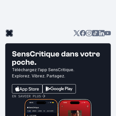
SensCritique dans votre
poche.
Téléchargez l’app SensCritique.
Explorez. Vibrez. Partagez.
EN SAVOIR PLUS