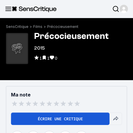
SensCritique
>
Films
>
Précocieusement
Précocieusement
2015
1
1
0
Ma note
ÉCRIRE UNE CRITIQUE