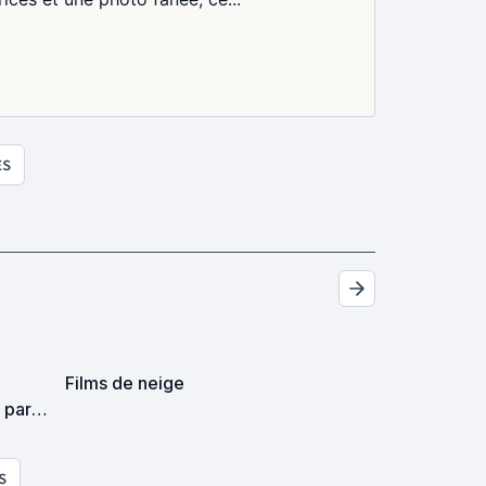
ES
Films de neige
 par
S