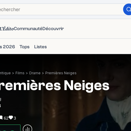
L'Édito
Communauté
Découvrir
ms 2026
Tops
Listes
itique
>
Films
>
Drame
>
Premières Neiges
remières Neiges
g
8
62
3