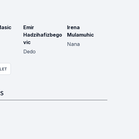
asic
Emir
Irena
Hadzihafizbego
Mulamuhic
vic
Nana
Dedo
LET
S