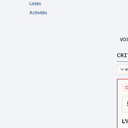
Listes
Activités
VO
CRI
R
C
L'