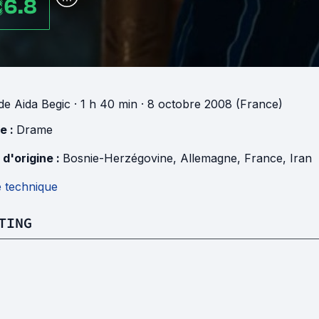
6.8
de
Aida Begic
· 1 h 40 min
· 8 octobre 2008 (France)
e :
Drame
 d'origine :
Bosnie-Herzégovine
,
Allemagne
,
France
,
Iran
e technique
TING