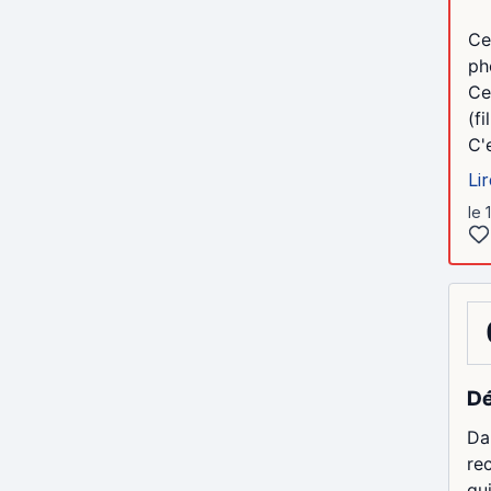
Ce
ph
Ce
(f
C'e
Lir
le 
D
Da
re
qu