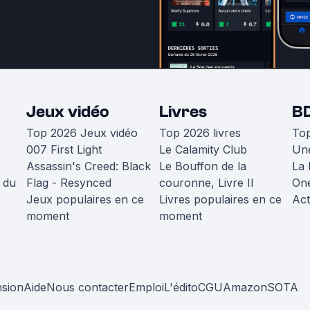
Jeux vidéo
Livres
B
Top 2026 Jeux vidéo
Top 2026 livres
To
007 First Light
Le Calamity Club
Une
Assassin's Creed: Black
Le Bouffon de la
La 
 du
Flag - Resynced
couronne, Livre II
One
Jeux populaires en ce
Livres populaires en ce
Act
moment
moment
nsion
Aide
Nous contacter
Emploi
L'édito
CGU
Amazon
SOTA