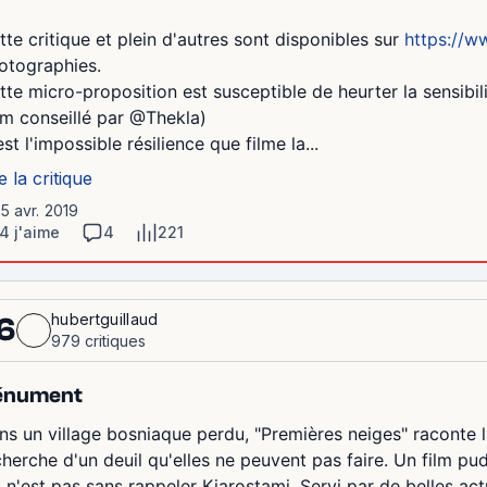
tte critique et plein d'autres sont disponibles sur
https://w
otographies.
tte micro-proposition est susceptible de heurter la sensibil
ilm conseillé par @Thekla)
st l'impossible résilience que filme la...
e la critique
15 avr. 2019
4 j'aime
4
221
hubertguillaud
6
979 critiques
énument
ns un village bosniaque perdu, "Premières neiges" raconte l
cherche d'un deuil qu'elles ne peuvent pas faire. Un film pu
i n'est pas sans rappeler Kiarostami. Servi par de belles act