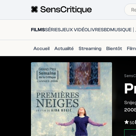
FILMS
SÉRIES
JEUX VIDÉO
LIVRES
BD
MUSIQUE
Accueil
Actualité
Streaming
Bientôt
Fil
SensCr
P
Snije
200
50