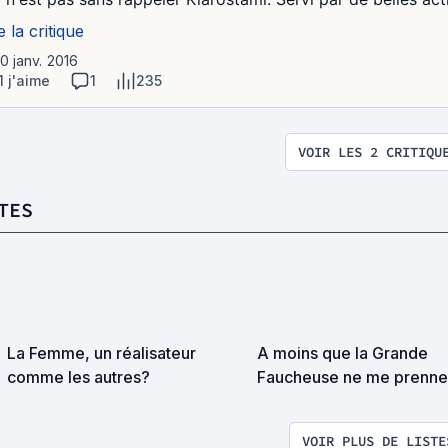
e la critique
10 janv. 2016
1 j'aime
1
235
VOIR LES 2 CRITIQU
TES
La Femme, un réalisateur
A moins que la Grande
comme les autres?
Faucheuse ne me prenne
surprise on devrait se
rencontrer
VOIR PLUS DE LISTE