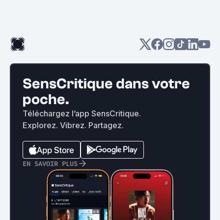
SensCritique dans votre
poche.
Téléchargez l’app SensCritique.
Explorez. Vibrez. Partagez.
EN SAVOIR PLUS