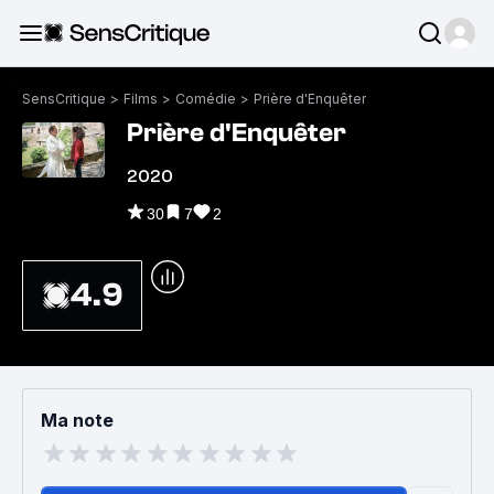
SensCritique
>
Films
>
Comédie
>
Prière d'Enquêter
Prière d'Enquêter
2020
30
7
2
4.9
Ma note